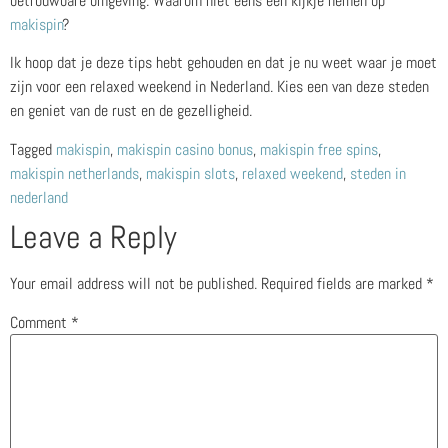
betrouwbare omgeving. Waarom niet eens een kijkje nemen op
makispin
?
Ik hoop dat je deze tips hebt gehouden en dat je nu weet waar je moet
zijn voor een relaxed weekend in Nederland. Kies een van deze steden
en geniet van de rust en de gezelligheid.
Tagged
makispin
,
makispin casino bonus
,
makispin free spins
,
makispin netherlands
,
makispin slots
,
relaxed weekend
,
steden in
nederland
Leave a Reply
Your email address will not be published.
Required fields are marked
*
Comment
*