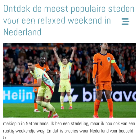
Ontdek de meest populaire steden
voor een relaxed weekend in
Nederland
makispin in Netherlands. Ik ben een stedeling, maar ik hou ook van een
rustig weekendje weg. En dat is precies waar Nederland voor bedoeld
is.