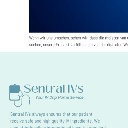
Wenn wir uns umsehen, sehen wir, dass die meisten von u
suchen, unsere Freizeit zu füllen, die von der digitalen We
Sentral IVs always ensures that our patient
receive safe and high quality IV ingredients. We
also strictly follow international hospital standard.