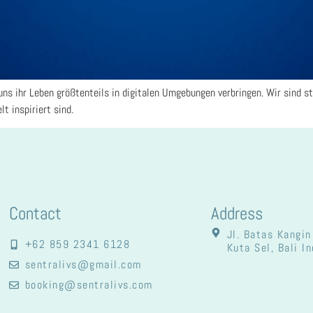
ns ihr Leben größtenteils in digitalen Umgebungen verbringen. Wir sind st
lt inspiriert sind.
Contact
Address
Jl. Batas Kangin
+62 859 2341 6128
Kuta Sel, Bali I
sentralivs@gmail.com
booking@sentralivs.com