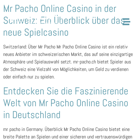
Mr Pacho Online Casino in der
Schweiz: Ein Überblick über das
neue Spielcasino
Switzerland: Über Mr Pacho Mr Pacho Online Casino ist ein relativ
neues Anbieter im schweizerischen Markt, das auf seine einzigartige
Atmosphäre und Spielauswahl setzt. mr-pacho.ch bietet Spieler aus
der Schweiz eine Vielzahl von Möglichkeiten, um Geld zu verdienen
oder einfach nur zu spielen.
Entdecken Sie die Faszinierende
Welt von Mr Pacho Online Casino
in Deutschland
mr pacho in Germany. Überblick Mr Pacho Online Casino bietet eine
breite Palette an Spielen und einer sicheren und vertrauenswürdigen