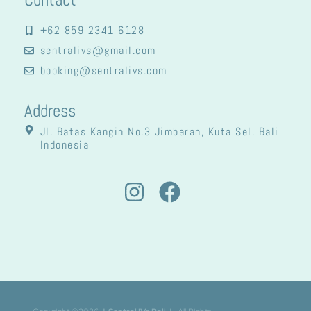
+62 859 2341 6128
sentralivs@gmail.com
booking@sentralivs.com
Address
Jl. Batas Kangin No.3 Jimbaran, Kuta Sel, Bali
Indonesia