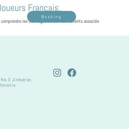
 Joueurs Français.
Booking
de comprendre les avantages et les inconvénients associés
 No.3 Jimbaran,
ndonesia