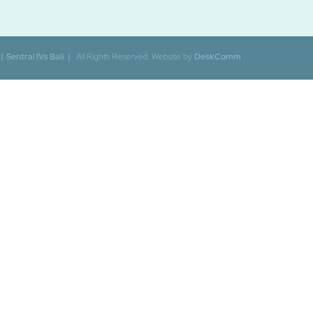
6
| Sentral IVs Bali
|
All Rights Reserved. Website by
DeskComm