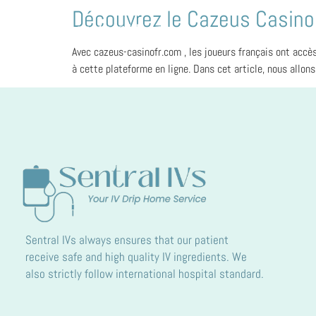
Découvrez le Cazeus Casino 
Avec cazeus-casinofr.com , les joueurs français ont accès
à cette plateforme en ligne. Dans cet article, nous allo
Sentral IVs always ensures that our patient
receive safe and high quality IV ingredients. We
also strictly follow international hospital standard.