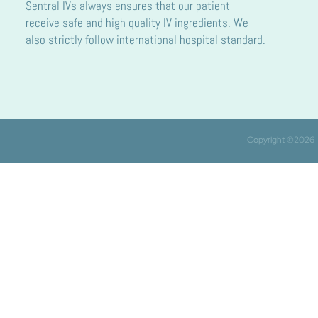
Sentral IVs always ensures that our patient
receive safe and high quality IV ingredients. We
also strictly follow international hospital standard.
Copyright ©202