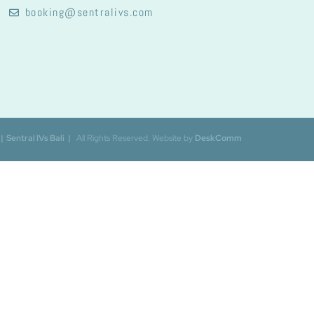
booking@sentralivs.com
6
| Sentral IVs Bali
|
All Rights Reserved. Website by
DeskComm