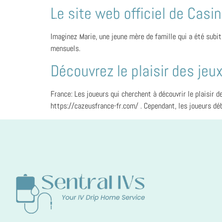
Le site web officiel de Casi
Imaginez Marie, une jeune mère de famille qui a été subit
mensuels.
Découvrez le plaisir des je
France: Les joueurs qui cherchent à découvrir le plaisir d
https://cazeusfrance-fr.com/ . Cependant, les joueurs dé