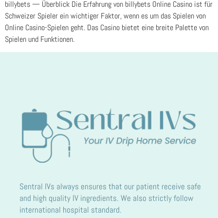
billybets — Überblick Die Erfahrung von billybets Online Casino ist für
Schweizer Spieler ein wichtiger Faktor, wenn es um das Spielen von
Online Casino-Spielen geht. Das Casino bietet eine breite Palette von
Spielen und Funktionen.
Sentral IVs always ensures that our patient receive safe
and high quality IV ingredients. We also strictly follow
international hospital standard.